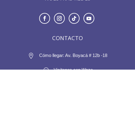
CONTACTO

Cómo llegar: Av. Boyacá # 12b -18
Visítanos con Waze

Línea directa: 6017460638

sac@eledencc.com
Arrienda con nosotros
INFORMACIÓN LEGAL