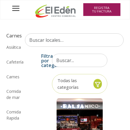
a
REGISTRA
TU FACTURA
Carnes
Asiática
Filtra
por
Cafetería
categoría
Carnes
Todas las
categorías
Comida
de mar
Comida
Rapida