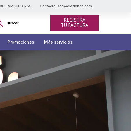
10:00 AM 11:00 p.m.
Contacto: sac@eledencc.com
scar:
REGISTRA
Botón de búsqueda
TU FACTURA
Promociones
Más servicios