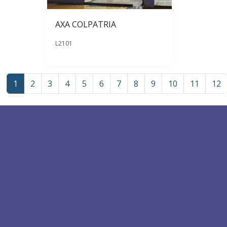
AXA COLPATRIA
L2101
1
2
3
4
5
6
7
8
9
10
11
12