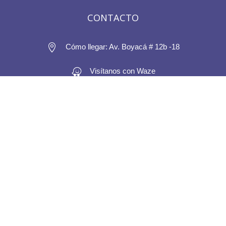
CONTACTO

Cómo llegar: Av. Boyacá # 12b -18
Visítanos con Waze

Línea directa: 6017460638

sac@eledencc.com
Arrienda con nosotros
INFORMACIÓN LEGAL
PQRS