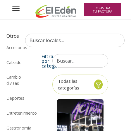
a
REGISTRA
TU FACTURA
Otros
Accesorios
Filtra
por
Calzado
categoría
Cambio
Todas las
divisas
categorías
Deportes
Entretenimiento
Gastronomía