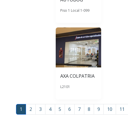
Piso 1 Local 1-099
AXA COLPATRIA
L2101
1
2
3
4
5
6
7
8
9
10
11