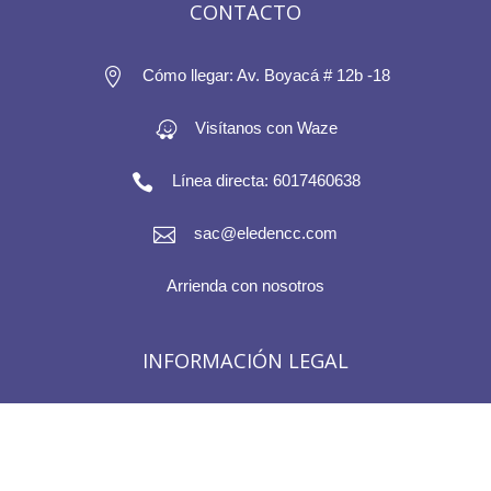
CONTACTO

Cómo llegar: Av. Boyacá # 12b -18
Visítanos con Waze

Línea directa: 6017460638

sac@eledencc.com
Arrienda con nosotros
INFORMACIÓN LEGAL
PQRS
Políticas de tratamiento de datos