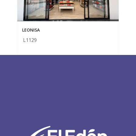
LEONISA
L1129