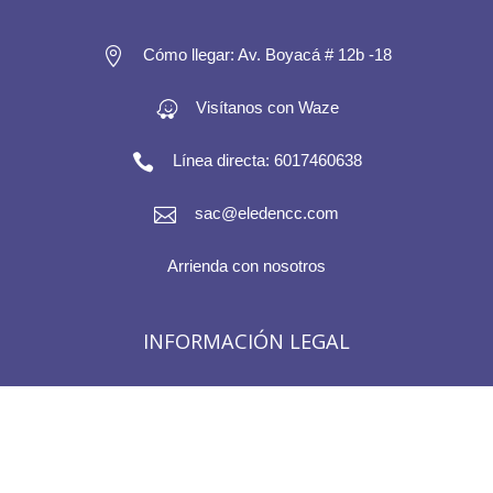

Cómo llegar: Av. Boyacá # 12b -18
Visítanos con Waze

Línea directa: 6017460638

sac@eledencc.com
Arrienda con nosotros
INFORMACIÓN LEGAL
PQRS
Políticas de tratamiento de datos