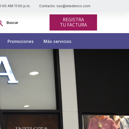
10:00 AM 11:00 p.m.
Contacto: sac@eledencc.com
scar:
REGISTRA
Botón de búsqueda
TU FACTURA
Promociones
Más servicios