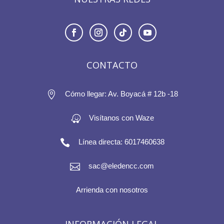
CONTACTO

Cómo llegar: Av. Boyacá # 12b -18
Visítanos con Waze

Línea directa: 6017460638

sac@eledencc.com
Arrienda con nosotros