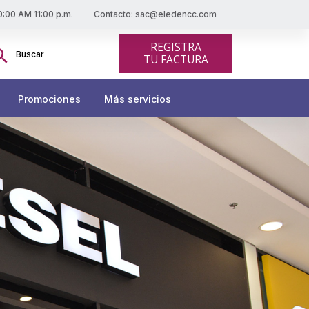
10:00 AM 11:00 p.m.
Contacto: sac@eledencc.com
scar:
REGISTRA
Botón de búsqueda
TU FACTURA
Promociones
Más servicios