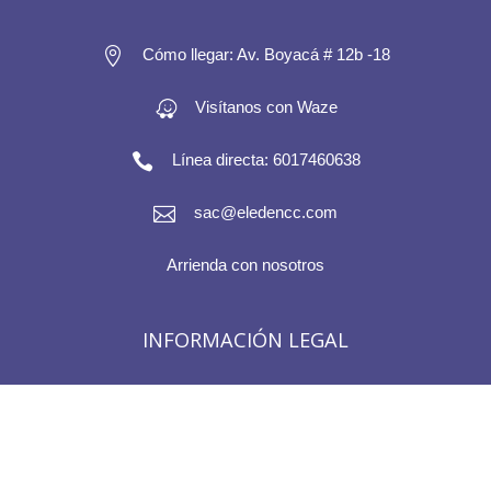

Cómo llegar: Av. Boyacá # 12b -18
Visítanos con Waze

Línea directa: 6017460638

sac@eledencc.com
Arrienda con nosotros
INFORMACIÓN LEGAL
PQRS
Políticas de tratamiento de datos