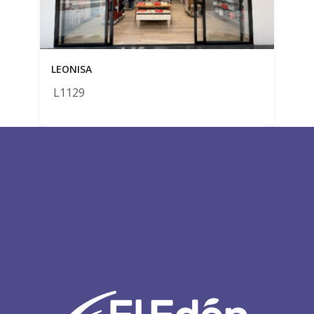
LEONISA
L1129