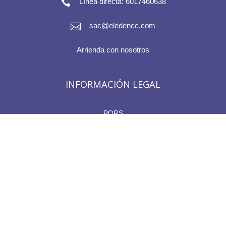

Línea directa: 6017460638

sac@eledencc.com
Arrienda con nosotros
INFORMACIÓN LEGAL
PQRS
Políticas de tratamiento de datos
Aviso de Privacidad
Línea ética
Formulario de Exención